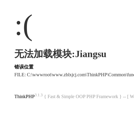
:(
无法加载模块:Jiangsu
错误位置
FILE: C:\wwwroot\www.zblxjcj.com\ThinkPHP\Common\fun
3.1.3
ThinkPHP
{ Fast & Simple OOP PHP Framework } -- 