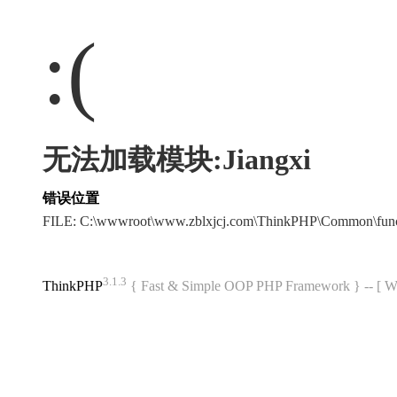
:(
无法加载模块:Jiangxi
错误位置
FILE: C:\wwwroot\www.zblxjcj.com\ThinkPHP\Common\fun
3.1.3
ThinkPHP
{ Fast & Simple OOP PHP Framework } -- 