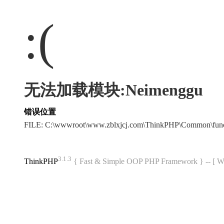
:(
无法加载模块:Neimenggu
错误位置
FILE: C:\wwwroot\www.zblxjcj.com\ThinkPHP\Common\fun
3.1.3
ThinkPHP
{ Fast & Simple OOP PHP Framework } -- 