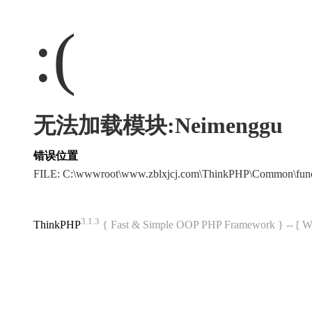
:(
无法加载模块:Neimenggu
错误位置
FILE: C:\wwwroot\www.zblxjcj.com\ThinkPHP\Common\fun
3.1.3
ThinkPHP
{ Fast & Simple OOP PHP Framework } -- 