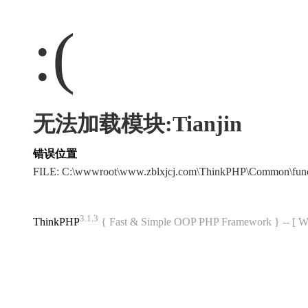
:(
无法加载模块:Tianjin
错误位置
FILE: C:\wwwroot\www.zblxjcj.com\ThinkPHP\Common\fun
3.1.3
ThinkPHP
{ Fast & Simple OOP PHP Framework } -- 