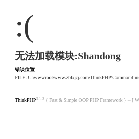
:(
无法加载模块:Shandong
错误位置
FILE: C:\wwwroot\www.zblxjcj.com\ThinkPHP\Common\fun
3.1.3
ThinkPHP
{ Fast & Simple OOP PHP Framework } -- 