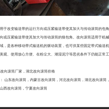
用于改变输送带的运行方向或压紧输送带使其加大与传动滚筒的包角
向或压紧输送带使其加大与传动滚筒的狼包角。改向滚筒适用于机
域，是各种移动带式输送机的驱动装置，也可供某些固定带式输送
美观、使用放心方便、在粉尘大、潮湿泥泞等恶劣条件下仍能正常
:湖北改向滚筒厂家，湖北改向滚筒价格
品：
山东改向滚筒
，
内蒙古改向滚筒
，
河北改向滚筒
，
湖北改向滚筒
山西改向滚筒
，
宁夏改向滚筒