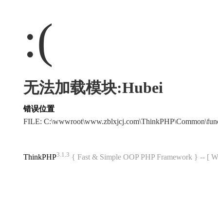
:(
无法加载模块:Hubei
错误位置
FILE: C:\wwwroot\www.zblxjcj.com\ThinkPHP\Common\fun
3.1.3
ThinkPHP
{ Fast & Simple OOP PHP Framework } -- 