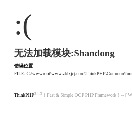
:(
无法加载模块:Shandong
错误位置
FILE: C:\wwwroot\www.zblxjcj.com\ThinkPHP\Common\fun
3.1.3
ThinkPHP
{ Fast & Simple OOP PHP Framework } -- 