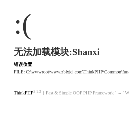
:(
无法加载模块:Shanxi
错误位置
FILE: C:\wwwroot\www.zblxjcj.com\ThinkPHP\Common\fun
3.1.3
ThinkPHP
{ Fast & Simple OOP PHP Framework } -- 