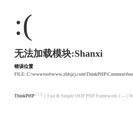
:(
无法加载模块:Shanxi
错误位置
FILE: C:\wwwroot\www.zblxjcj.com\ThinkPHP\Common\fun
3.1.3
ThinkPHP
{ Fast & Simple OOP PHP Framework } -- 