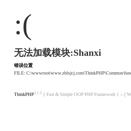
:(
无法加载模块:Shanxi
错误位置
FILE: C:\wwwroot\www.zblxjcj.com\ThinkPHP\Common\fun
3.1.3
ThinkPHP
{ Fast & Simple OOP PHP Framework } -- 